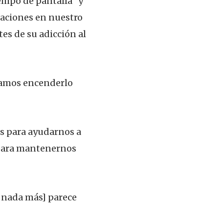
empo de pantalla” y
caciones en nuestro
s de su adicción al
tamos encenderlo
s para ayudarnos a
ara mantenernos
r nada más] parece