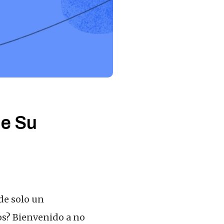
de Su
de solo un
os? Bienvenido a no