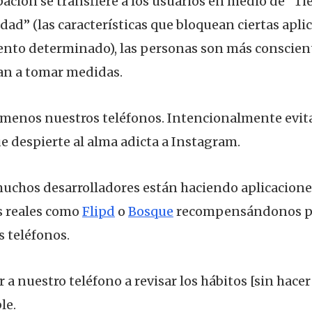
ción se transfiere a los usuarios en medio de “Ti
dad” (las características que bloquean ciertas apli
to determinado), las personas son más consciente
an a tomar medidas.
 menos nuestros teléfonos. Intencionalmente evi
 despierte al alma adicta a Instagram.
uchos desarrolladores están haciendo aplicacione
s reales como
Flipd
o
Bosque
recompensándonos p
s teléfonos.
 a nuestro teléfono a revisar los hábitos [sin hace
le.