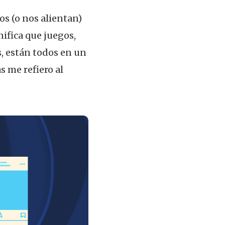
s (o nos alientan)
nifica que juegos,
s, están todos en un
s me refiero al