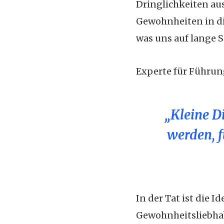
Dringlichkeiten au
Gewohnheiten in di
was uns auf lange Si
Experte für Führu
„Kleine D
werden, f
In der Tat ist die I
Gewohnheitsliebhab