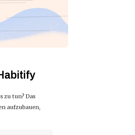
abitify
es zu tun? Das
en aufzubauen,