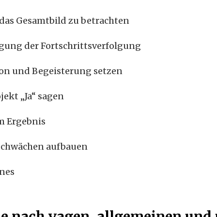
das Gesamtbild zu betrachten
gung der Fortschrittsverfolgung
ion und Begeisterung setzen
jekt „Ja“ sagen
m Ergebnis
Schwächen aufbauen
ines
he nach vagen, allgemeinen und