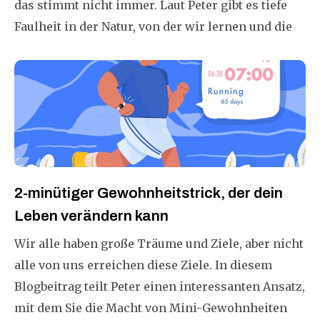
das stimmt nicht immer. Laut Peter gibt es tiefe
Faulheit in der Natur, von der wir lernen und die
wir integrieren, um das Leben ganzheitlicher zu
leben. Wenn wir tiefe Faulheit verstehen, wird
unser Leben weniger stressig, es gibt mehr Raum
für Ruhe und Frieden, um mehr über uns selbst zu
erfahren und uns nicht mehr von äußeren
Motiven über unsere innere Welt diktieren zu
lassen.
2-minütiger Gewohnheitstrick, der dein
Leben verändern kann
Wir alle haben große Träume und Ziele, aber nicht
alle von uns erreichen diese Ziele. In diesem
Blogbeitrag teilt Peter einen interessanten Ansatz,
mit dem Sie die Macht von Mini-Gewohnheiten